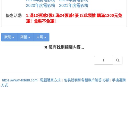
2020年度電影榜
2021年度電影榜
優惠活動
1.滿12張減2張2.滿24張減4張 以此類推 購滿1200元免
運！盒裝不免運！
默認
銷量
人氣
沒有找到相關内容...
https://www.4kbd8.com
電腦購買方式
|
包裝說明和各種碟片解答 必讀
|
手機選購
方式