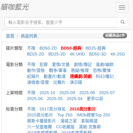
貓咖藍光
切
換
導
航
首頁
商品列表
相關商品
0
件
碟片類型
不限
BD50-2D
BD50-經典
BD25-經典
BD25-2D
BD25-3D
4K UHD
BD50-3D
4K-25G
電影分類
不限
犯罪
愛情/文藝
劇情/傳記
喜劇/幽默
動作/冒險
戰争/軍事
懸疑/推理
恐怖/驚悚
紀錄片
動畫片/動漫
連續劇/美劇
科幻/魔幻
演唱會/音樂
災難片
演示碟
上架時間
不限
2025-10
2025-09
2025-08
2025-07
2025-06
2025-05
2025-04
更早以前
标簽分類
不限
2017高分排名
2016高分影片
2015高分影片
Top 250
IMDb榜單Top 250
奧斯卡獲獎影片
漫威之家
套裝精選
六一兒童推薦
CC收藏版
湯姆·克魯斯
2018年度電影榜
2019年度電影榜