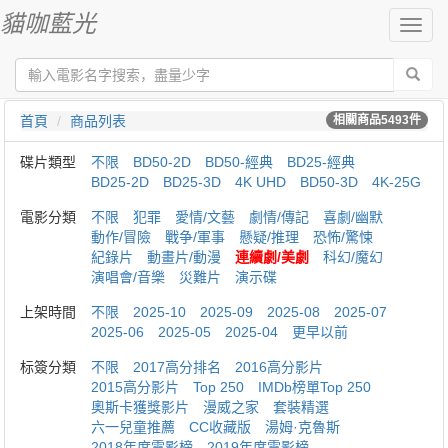
貓咖藍光
切
換
導
航
首頁
商品列表
相關商品
5493
件
碟片類型
不限
BD50-2D
BD50-經典
BD25-經典
BD25-2D
BD25-3D
4K UHD
BD50-3D
4K-25G
電影分類
不限
犯罪
愛情/文藝
劇情/傳記
喜劇/幽默
動作/冒險
戰争/軍事
懸疑/推理
恐怖/驚悚
紀錄片
動畫片/動漫
連續劇/美劇
科幻/魔幻
演唱會/音樂
災難片
演示碟
上架時間
不限
2025-10
2025-09
2025-08
2025-07
2025-06
2025-05
2025-04
更早以前
标簽分類
不限
2017高分排名
2016高分影片
2015高分影片
Top 250
IMDb榜單Top 250
奧斯卡獲獎影片
漫威之家
套裝精選
六一兒童推薦
CC收藏版
湯姆·克魯斯
2018年度電影榜
2019年度電影榜