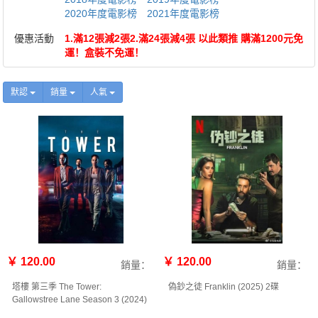
2020年度電影榜
2021年度電影榜
優惠活動
1.滿12張減2張2.滿24張減4張 以此類推 購滿1200元免
運！盒裝不免運！
默認
銷量
人氣
￥ 120.00
￥ 120.00
銷量：
銷量：
塔樓 第三季 The Tower:
偽鈔之徒 Franklin‎ (2025) 2碟
Gallowstree Lane Season 3‎ (2024)
2碟