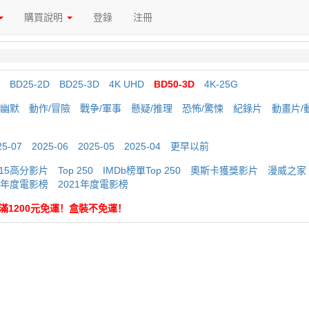
購買說明
登錄
注冊
BD25-2D
BD25-3D
4K UHD
BD50-3D
4K-25G
/幽默
動作/冒險
戰争/軍事
懸疑/推理
恐怖/驚悚
紀錄片
動畫片/
25-07
2025-06
2025-05
2025-04
更早以前
015高分影片
Top 250
IMDb榜單Top 250
奧斯卡獲獎影片
漫威之家
20年度電影榜
2021年度電影榜
 購滿1200元免運！盒裝不免運！