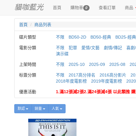
貓咖藍光
首頁
購物車
查看訂單
商品
0
首頁
商品列表
碟片類型
不限
BD50-2D
BD50-經典
BD25-經典
電影分類
不限
犯罪
愛情/文藝
劇情/傳記
喜劇
演示碟
上架時間
不限
2025-10
2025-09
2025-08
20
标簽分類
不限
2017高分排名
2016高分影片
2
2018年度電影榜
2019年度電影榜
20
優惠活動
1.滿12張減2張2.滿24張減4張 以此類推
默認
銷量
人氣