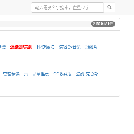
相關商品
1
件
動漫
連續劇/美劇
科幻/魔幻
演唱會/音樂
災難片
套裝精選
六一兒童推薦
CC收藏版
湯姆·克魯斯