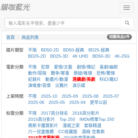
貓咖藍光
切
換
導
航
首頁
商品列表
相關商品
0
件
碟片類型
不限
BD50-2D
BD50-經典
BD25-經典
BD25-2D
BD25-3D
4K UHD
BD50-3D
4K-25G
電影分類
不限
犯罪
愛情/文藝
劇情/傳記
喜劇/幽默
動作/冒險
戰争/軍事
懸疑/推理
恐怖/驚悚
紀錄片
動畫片/動漫
連續劇/美劇
科幻/魔幻
演唱會/音樂
災難片
演示碟
上架時間
不限
2025-10
2025-09
2025-08
2025-07
2025-06
2025-05
2025-04
更早以前
标簽分類
不限
2017高分排名
2016高分影片
2015高分影片
Top 250
IMDb榜單Top 250
奧斯卡獲獎影片
漫威之家
套裝精選
六一兒童推薦
CC收藏版
湯姆·克魯斯
2018年度電影榜
2019年度電影榜