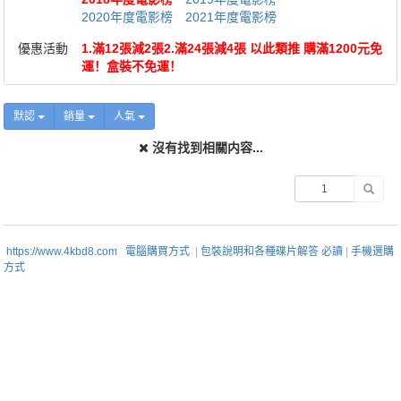
2020年度電影榜
2021年度電影榜
優惠活動
1.滿12張減2張2.滿24張減4張 以此類推 購滿1200元免
運！盒裝不免運！
默認
銷量
人氣
沒有找到相關内容...
https://www.4kbd8.com
電腦購買方式
|
包裝說明和各種碟片解答 必讀
|
手機選購
方式