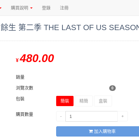
購買說明
登錄
注冊
 第二季 THE LAST OF US SEASON
480.00
¥
銷量
浏覽次數
0
包裝
簡裝
精簡
盒裝
購買數量
-
+
加入購物車