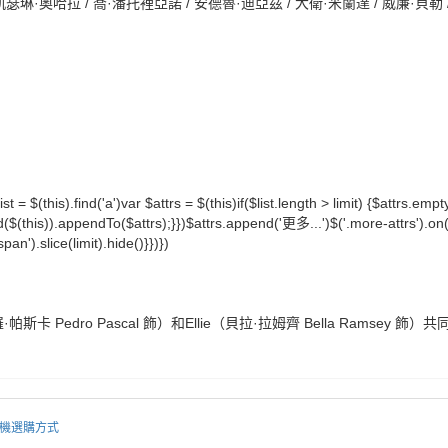
哈拉 / 喬·潘托裡亞諾 / 安德魯·迪亞茲 / 大衛·米蘭達 / 威廉·貝勒 / 吉蓮·芭伯 /
ist = $(this).find('a')var $attrs = $(this)if($list.length > limit) {$attrs.emp
d($(this)).appendTo($attrs);}})$attrs.append('更多...')$('.more-attrs').on('c
pan').slice(limit).hide()}})})
 Pedro Pascal 飾）和Ellie（貝拉·拉姆齊 Bella Rams
機選購方式