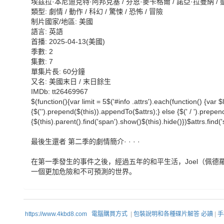
埃茲拉·本尼迪克特·阿邦克塞 / 芬恩·麥卡格爾 / 諾亞·拉曼納 / 凱瑟琳·奧
類型: 劇情 / 動作 / 科幻 / 驚悚 / 恐怖 / 冒險
制片國家/地區: 美國
語言: 英語
首播: 2025-04-13(美國)
季數: 2
集數: 7
單集片長: 60分鐘
又名: 美國末日 / 末日餘生
IMDb: tt26469967
$(function(){var limit = 5$('#info .attrs').each(function() {var $l
{$('').prepend($(this)).appendTo($attrs);} else {$(' / ').prepen
{$(this).parent().find('span').show()$(this).hide()})$attrs.find('s
最後生還者 第二季的劇情簡介· · · ·
在第一季發生的事件之後，經過五年的和平生活，Joel（佩德羅·帕斯卡
一個更加危險和不可預測的世界。
https://www.4kbd8.com
電腦購買方式
|
包裝說明和各種碟片解答 必讀
|
手