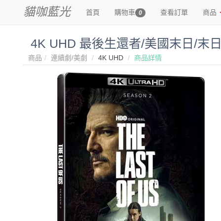
貓咖藍光
首頁
購物車
查看訂單
商品
0
4K UHD 最後生還者/美國末日/末日餘生
商品
連續劇/美劇
4K UHD
商品詳情