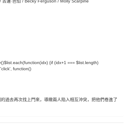
 Becky Ferguson / Molly Scarpine
ty()$list.each(function(idx) {if (idx+1 === $list.length)
lick', function()
ey 飾）共同的過去再次找上門來，導緻兩人陷入相互沖突，把他們卷進了