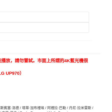
設備不能播放，請勿嘗試。市面上所謂的4K藍光機很
G UP970）
 斯賓塞·洛德 / 塔蒂·加布裡埃 / 阿裡拉·巴勒 / 丹尼·拉米雷斯 /