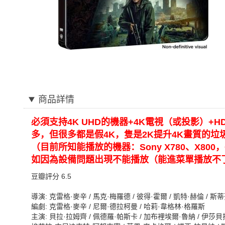
商品詳情
必須支持4K UHD的機器+4K電視（或投影）+H
多，但很多都是假4K，隻是2K提升4K畫質的垃
（目前所知能播放的機器：Sony X780、X800，OP
如因為設備問題出現不能播放（能進菜單播放不
豆瓣評分 6.5
導演: 克雷格·麥辛 / 馬克·梅羅德 / 彼得·霍爾 / 凱特·赫倫 / 
編劇: 克雷格·麥辛 / 尼爾·德拉柯曼 / 哈莉·韋格林·格羅斯
主演: 貝拉·拉姆齊 / 佩德羅·帕斯卡 / 加布裡埃爾·魯納 / 伊莎貝拉