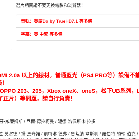
選片期間請不要更換電腦和浏覽器！
音軌：英語Dolby TrueHD7.1 等多條
字幕：英 中繁 等多條
DMI 2.0a 以上的線材。普通藍光（PS4 PRO等）
圾！
PO 203、205，Xbox oneX、oneS，松下UB系列，L
了正片）等問題，請自行負責！
斯蒂芬·威廉姆斯 / 尼爾·德拉柯曼 / 妮娜·洛佩斯-科拉多
·莫塞德 / 揚·馬齊諾 / 凱特琳·德弗 / 魯蒂納·韋斯利 / 羅伯特·約翰·伯克 /