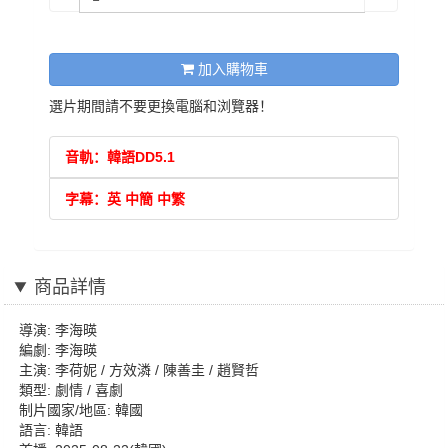
加入購物車
選片期間請不要更換電腦和浏覽器！
音軌：韓語DD5.1
字幕：英 中簡 中繁
商品詳情
導演: 李海暎
編劇: 李海暎
主演: 李荷妮 / 方效潾 / 陳善圭 / 趙賢哲
類型: 劇情 / 喜劇
制片國家/地區: 韓國
語言: 韓語