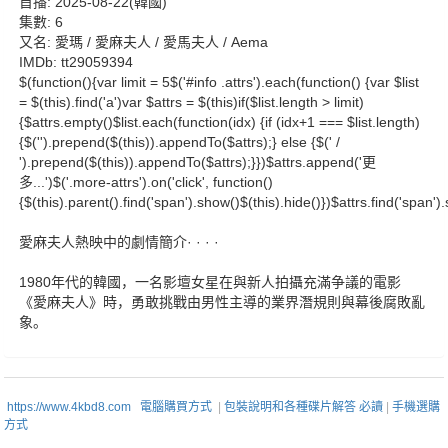
首播: 2025-08-22(韓國)
集數: 6
又名: 愛瑪 / 愛麻夫人 / 愛馬夫人 / Aema
IMDb: tt29059394
$(function(){var limit = 5$('#info .attrs').each(function() {var $list
= $(this).find('a')var $attrs = $(this)if($list.length > limit)
{$attrs.empty()$list.each(function(idx) {if (idx+1 === $list.length)
{$('').prepend($(this)).appendTo($attrs);} else {$(' /
').prepend($(this)).appendTo($attrs);}})$attrs.append('更
多...')$('.more-attrs').on('click', function()
{$(this).parent().find('span').show()$(this).hide()})$attrs.find('span').s
愛麻夫人熱映中的劇情簡介· · · ·
1980年代的韓國，一名影壇女星在與新人拍攝充滿争議的電影
《愛麻夫人》時，勇敢挑戰由男性主導的業界潛規則與幕後腐敗亂
象。
https://www.4kbd8.com
電腦購買方式
|
包裝說明和各種碟片解答 必讀
|
手機選購
方式