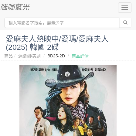
貓咖藍光
切
換
導
航
愛麻夫人熱映中/愛瑪/愛麻夫人
(2025) 韓國 2碟
商品
連續劇/美劇
BD25-2D
商品詳情