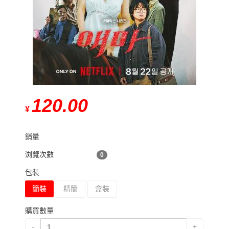
120.00
¥
銷量
浏覽次數
0
包裝
簡裝
精簡
盒裝
購買數量
-
+