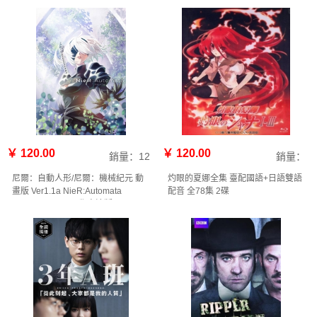
￥ 120.00
￥ 120.00
銷量：12
銷量：
尼爾：自動人形/尼爾：機械紀元 動
灼眼的夏娜全集 臺配國語+日語雙語
畫版 Ver1.1a NieR:Automata
配音 全78集 2碟
Ver1.1a (2023) 2碟 高清版