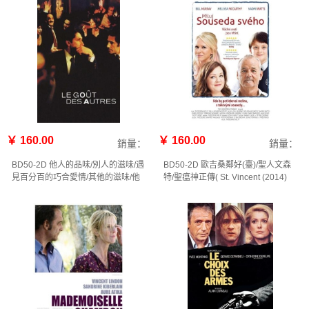
￥ 160.00
￥ 160.00
銷量：
銷量：
BD50-2D 他人的品味/別人的滋味/遇
BD50-2D 歐吉桑鄰好(臺)/聖人文森
見百分百的巧合愛情/其他的滋味/他
特/聖瘟神正傳( St. Vincent (2014)
人的品位 Le goût des autres (2000)