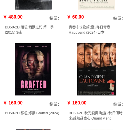
￥ 480.00
￥ 60.00
銷量：
銷量：
BD50-2D 絕境/困獸之門 第一季
青春末世物語(臺)/昨日青春
(2015) 3碟
Happyend (2024) 日本
￥ 160.00
￥ 160.00
銷量：
銷量：
BD50-2D 移植/嫁接 Grafted (2024)
BD50-2D 秋光變奏曲(臺)/秋日何時
來/誰知菇毒心 Quand vient
l'automne (2024)