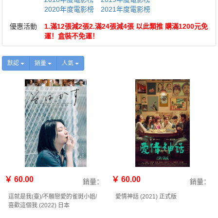
2020年度電影榜
2021年度電影榜
優惠活動
1.滿12張減2張2.滿24張減4張 以此類推 購滿1200元免
運！盒裝不免運！
默認
銷量
人氣
￥ 60.00
￥ 60.00
銷量：
銷量：
這就是我(臺)/不願戀愛的雀斑小姐/
愛情神話‎ (2021) 正式版
喜歡這個我 (2022) 日本