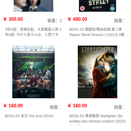
￥ 300.00
￥ 480.00
銷量：2
銷量：
3年A班：從現在起，大家都是人質 3
BD50-2D 開膛街/喋血街頭 第二季
年A組 -今から皆さんは、人質です-
Ripper Street Season 2 (2013) 3碟
(2019)5碟
￥ 160.00
￥ 160.00
銷量：
銷量：
BD50-2D 末日 The End (2024)
BD50-2D 勇者無畏 Starfighter Sie
wollten den Himmel erobern (2015)
帶國語