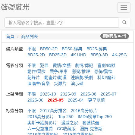
貓咖藍光
切
換
導
航
首頁
商品列表
相關商品
362
件
碟片類型
不限
BD50-2D
BD50-經典
BD25-經典
BD25-2D
BD25-3D
4K UHD
BD50-3D
4K-25G
電影分類
不限
犯罪
愛情/文藝
劇情/傳記
喜劇/幽默
動作/冒險
戰争/軍事
懸疑/推理
恐怖/驚悚
紀錄片
動畫片/動漫
連續劇/美劇
科幻/魔幻
演唱會/音樂
災難片
演示碟
上架時間
不限
2025-10
2025-09
2025-08
2025-07
2025-06
2025-05
2025-04
更早以前
标簽分類
不限
2017高分排名
2016高分影片
2015高分影片
Top 250
IMDb榜單Top 250
奧斯卡獲獎影片
漫威之家
套裝精選
六一兒童推薦
CC收藏版
湯姆·克魯斯
2018年度電影榜
2019年度電影榜