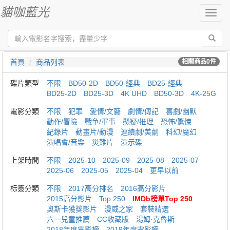
貓咖藍光
切
換
導
航
首頁
商品列表
相關商品
0
件
碟片類型
不限
BD50-2D
BD50-經典
BD25-經典
BD25-2D
BD25-3D
4K UHD
BD50-3D
4K-25G
電影分類
不限
犯罪
愛情/文藝
劇情/傳記
喜劇/幽默
動作/冒險
戰争/軍事
懸疑/推理
恐怖/驚悚
紀錄片
動畫片/動漫
連續劇/美劇
科幻/魔幻
演唱會/音樂
災難片
演示碟
上架時間
不限
2025-10
2025-09
2025-08
2025-07
2025-06
2025-05
2025-04
更早以前
标簽分類
不限
2017高分排名
2016高分影片
2015高分影片
Top 250
IMDb榜單Top 250
奧斯卡獲獎影片
漫威之家
套裝精選
六一兒童推薦
CC收藏版
湯姆·克魯斯
2018年度電影榜
2019年度電影榜