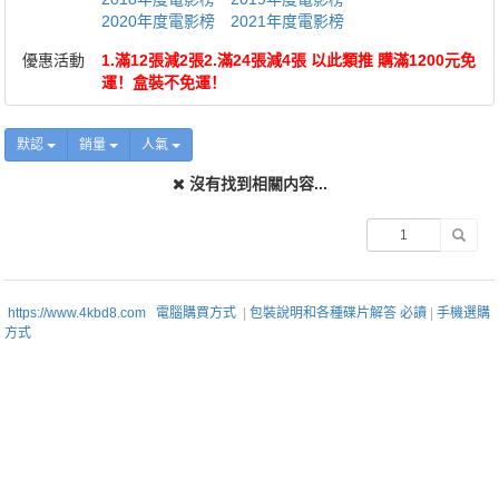
2020年度電影榜
2021年度電影榜
優惠活動
1.滿12張減2張2.滿24張減4張 以此類推 購滿1200元免
運！盒裝不免運！
默認
銷量
人氣
沒有找到相關内容...
https://www.4kbd8.com
電腦購買方式
|
包裝說明和各種碟片解答 必讀
|
手機選購
方式