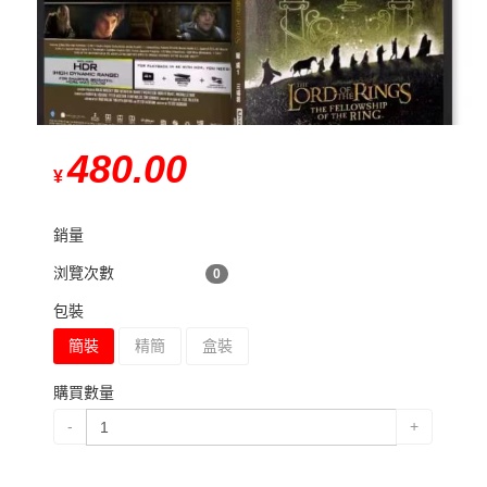
480.00
¥
銷量
浏覽次數
0
包裝
簡裝
精簡
盒裝
購買數量
-
+