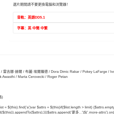
選片期間請不要更換電腦和浏覽器！
音軌：英語DD5.1
字幕：英 中簡 中繁
赫爾 / 布麗·埃爾羅德 / Dora Dimic Rakar / Pokey LaFarge / Ivo
hek Awasthi / Marta Cerovecki / Roger Petan
絡)
ist = $(this).find('a')var $attrs = $(this)if($list.length > limit) {$attrs.emp
d($(this)).appendTo($attrs);}})$attrs.append('更多...')$('.more-attrs').on('c