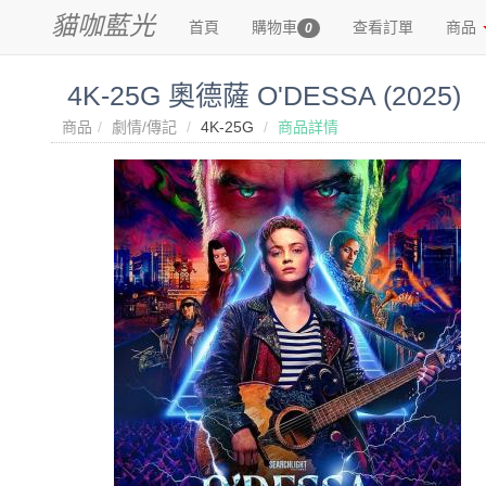
貓咖藍光
首頁
購物車
查看訂單
商品
0
4K-25G 奧德薩 O'DESSA‎ (2025)
商品
劇情/傳記
4K-25G
商品詳情