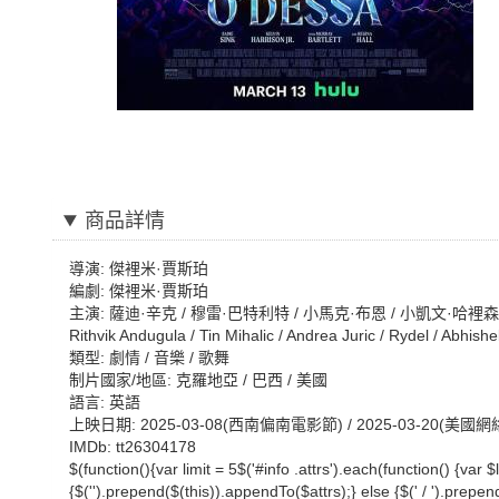
商品詳情
導演: 傑裡米·賈斯珀
編劇: 傑裡米·賈斯珀
主演: 薩迪·辛克 / 穆雷·巴特利特 / 小馬克·布恩 / 小凱文·哈裡森 / 雷吉娜·
Rithvik Andugula / Tin Mihalic / Andrea Juric / Rydel / Abhis
類型: 劇情 / 音樂 / 歌舞
制片國家/地區: 克羅地亞 / 巴西 / 美國
語言: 英語
上映日期: 2025-03-08(西南偏南電影節) / 2025-03-20(美國網
IMDb: tt26304178
$(function(){var limit = 5$('#info .attrs').each(function() {var $l
{$('').prepend($(this)).appendTo($attrs);} else {$(' / ').prepen