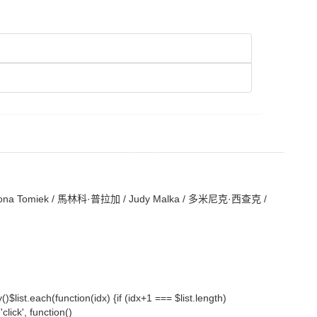
na Tomiek / 馬林科·普拉加 / Judy Malka / 多米尼克·西查克 /
ty()$list.each(function(idx) {if (idx+1 === $list.length)
lick', function()