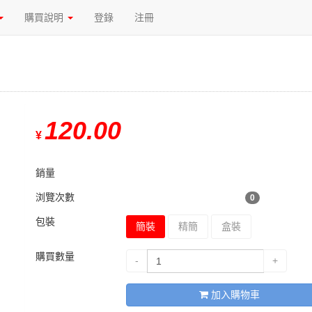
購買說明
登錄
注冊
120.00
¥
銷量
浏覽次數
0
包裝
簡裝
精簡
盒裝
購買數量
-
+
加入購物車