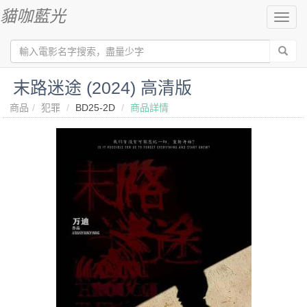
貓咖藍光
切
換
導
航
末路迷途‎ (2024) 高清版
商品
犯罪
BD25-2D
商品詳情