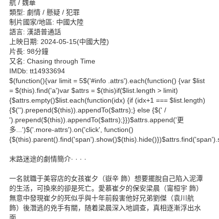
航 / 魏華
類型: 劇情 / 懸疑 / 犯罪
制片國家/地區: 中國大陸
語言: 漢語普通話
上映日期: 2024-05-15(中國大陸)
片長: 98分鐘
又名: Chasing through Time
IMDb: tt14933694
$(function(){var limit = 5$('#info .attrs').each(function() {var $list
= $(this).find('a')var $attrs = $(this)if($list.length > limit)
{$attrs.empty()$list.each(function(idx) {if (idx+1 === $list.length)
{$('').prepend($(this)).appendTo($attrs);} else {$(' /
').prepend($(this)).appendTo($attrs);}})$attrs.append('更
多...')$('.more-attrs').on('click', function()
{$(this).parent().find('span').show()$(this).hide()})$attrs.find('span').s
末路迷途的劇情簡介· · · ·
一名就職于美容店的女孩崔夕（嶽辛 飾）想要擺脫自己陷入泥潭
的生活，可換來的卻是死亡。愛慕崔夕的保安梁晨（甯桓宇 飾）
無意中發現崔夕的死似乎與十年前殺害他好兄弟劉傑（袁川航
飾）後潛逃的兇手有關，随着梁晨深入地調查，真相逐漸浮出水
面......