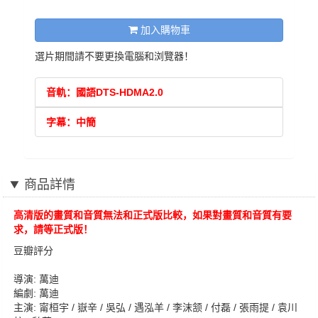
加入購物車
選片期間請不要更換電腦和浏覽器！
音軌：國語DTS-HDMA2.0
字幕：中簡
商品詳情
高清版的畫質和音質無法和正式版比較，如果對畫質和音質有要
求，請等正式版！
豆瓣評分
導演: 萬迪
編劇: 萬迪
主演: 甯桓宇 / 嶽辛 / 吳弘 / 遇泓羊 / 李沫颔 / 付磊 / 張雨提 / 袁川