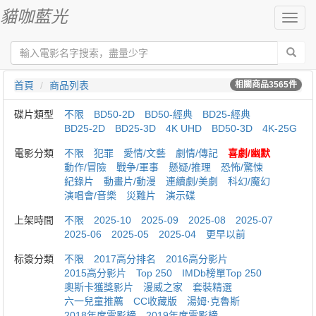
貓咖藍光
切
換
導
航
首頁
商品列表
相關商品
3565
件
碟片類型
不限
BD50-2D
BD50-經典
BD25-經典
BD25-2D
BD25-3D
4K UHD
BD50-3D
4K-25G
電影分類
不限
犯罪
愛情/文藝
劇情/傳記
喜劇/幽默
動作/冒險
戰争/軍事
懸疑/推理
恐怖/驚悚
紀錄片
動畫片/動漫
連續劇/美劇
科幻/魔幻
演唱會/音樂
災難片
演示碟
上架時間
不限
2025-10
2025-09
2025-08
2025-07
2025-06
2025-05
2025-04
更早以前
标簽分類
不限
2017高分排名
2016高分影片
2015高分影片
Top 250
IMDb榜單Top 250
奧斯卡獲獎影片
漫威之家
套裝精選
六一兒童推薦
CC收藏版
湯姆·克魯斯
2018年度電影榜
2019年度電影榜