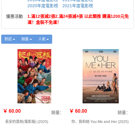
2020年度電影榜
2021年度電影榜
優惠活動
1.滿12張減2張2.滿24張減4張 以此類推 購滿1200元免
運！盒裝不免運！
默認
銷量
人氣
￥ 60.00
￥ 60.00
銷量：
銷量：
長安的荔枝(電影版) (2025)
你、我和她 You Me and Her (2025)