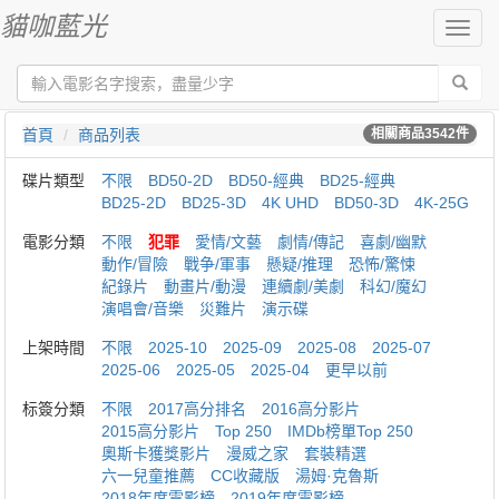
貓咖藍光
切
換
導
航
首頁
商品列表
相關商品
3542
件
碟片類型
不限
BD50-2D
BD50-經典
BD25-經典
BD25-2D
BD25-3D
4K UHD
BD50-3D
4K-25G
電影分類
不限
犯罪
愛情/文藝
劇情/傳記
喜劇/幽默
動作/冒險
戰争/軍事
懸疑/推理
恐怖/驚悚
紀錄片
動畫片/動漫
連續劇/美劇
科幻/魔幻
演唱會/音樂
災難片
演示碟
上架時間
不限
2025-10
2025-09
2025-08
2025-07
2025-06
2025-05
2025-04
更早以前
标簽分類
不限
2017高分排名
2016高分影片
2015高分影片
Top 250
IMDb榜單Top 250
奧斯卡獲獎影片
漫威之家
套裝精選
六一兒童推薦
CC收藏版
湯姆·克魯斯
2018年度電影榜
2019年度電影榜