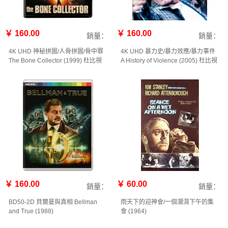
￥ 160.00
￥ 160.00
銷量：
銷量：
4K UHD 神秘拼圖/人骨拼圖/骨中罪
4K UHD 暴力史/暴力效應/暴力事件
The Bone Collector (1999) 杜比視
A History of Violence (2005) 杜比視
界
界
￥ 160.00
￥ 60.00
銷量：
銷量：
BD50-2D 貝爾曼與真相 Bellman
雨天下的迎神會/一個潮濕下午的集
and True (1988)
會 (1964)