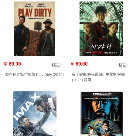
￥ 60.00
￥ 60.00
銷量：
銷量：
盜亦有道/玩得很臟 Play Dirty (2025)
殺手螳螂/殺死福順衍生電影/螳螂
(2025) 韓國