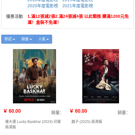
2020年度電影榜
2021年度電影榜
優惠活動
1.滿12張減2張2.滿24張減4張 以此類推 購滿1200元免
運！盒裝不免運！
默認
銷量
人氣
￥ 60.00
￥ 60.00
銷量：
銷量：
撞大運 Lucky Baskhar (2024) 印度
器子 (2025) 高清版
高清版