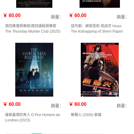
￥ 60.00
￥ 60.00
銷量：
銷量：
周四推理俱樂部/周四謀殺俱樂部
惡作劇：綁架雪莉·帕皮尼 Hoax:
The Thursday Murder Club (2025)
The Kidnapping of Sherri Papini‎
(2023)
￥ 60.00
￥ 60.00
銷量：
銷量：
倫敦最壞的男人 O Pior Homem de
無聲火 (2000) 泰國
Londres (2023)