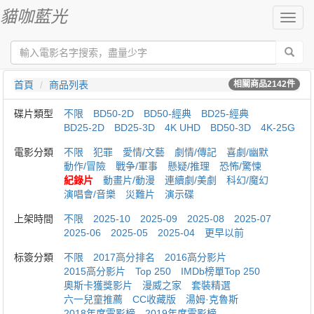
貓咖藍光
切
換
導
航
首頁
商品列表
相關商品
2142
件
碟片類型
不限
BD50-2D
BD50-經典
BD25-經典
BD25-2D
BD25-3D
4K UHD
BD50-3D
4K-25G
電影分類
不限
犯罪
愛情/文藝
劇情/傳記
喜劇/幽默
動作/冒險
戰争/軍事
懸疑/推理
恐怖/驚悚
紀錄片
動畫片/動漫
連續劇/美劇
科幻/魔幻
演唱會/音樂
災難片
演示碟
上架時間
不限
2025-10
2025-09
2025-08
2025-07
2025-06
2025-05
2025-04
更早以前
标簽分類
不限
2017高分排名
2016高分影片
2015高分影片
Top 250
IMDb榜單Top 250
奧斯卡獲獎影片
漫威之家
套裝精選
六一兒童推薦
CC收藏版
湯姆·克魯斯
2018年度電影榜
2019年度電影榜