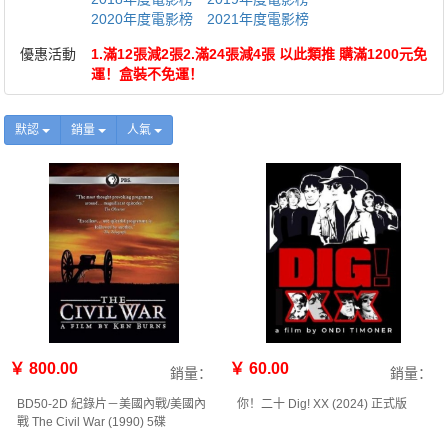
2020年度電影榜
2021年度電影榜
優惠活動
1.滿12張減2張2.滿24張減4張 以此類推 購滿1200元免
運！盒裝不免運！
默認
銷量
人氣
￥ 800.00
￥ 60.00
銷量：
銷量：
BD50-2D 紀錄片－美國內戰/美國內
你！二十 Dig! XX (2024) 正式版
戰 The Civil War (1990) 5碟